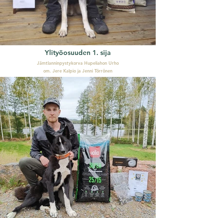
Ylityöosuuden 1. sija
Jämtlanninpystykorva Hupeliahon Urho
om. Jere Kalpio ja Jenni Törrönen