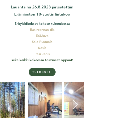
Lauantaina
26.8.2023
järjestettiin
Erämiesten 10-vuotis lintukoe
Erityiskiitokset kokeen tukemisesta
Rasinrannan tila
Erä
Juva
Sale Puumala
Kesla
Pasi Jä
nis
sekä kaikki kokeessa toimineet oppaat!
TULOKSET