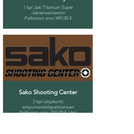
1 kpl Jaki Titanium Super
-äänenvaimennin
Palkinnon arvo 349,00 €
Sako Shooting Center
3 kpl lahjakortti
ampumaratatapahtumaan
Palkinnon arvo 150,00 € / kpl