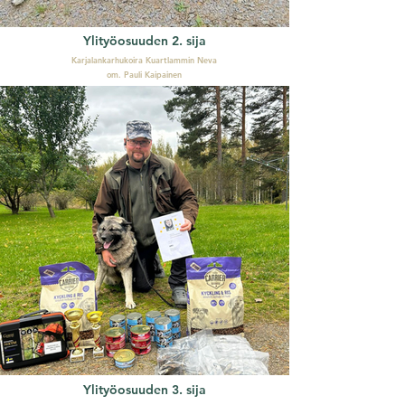
Ylityöosuuden 2. sija
Karjalankarhukoira Kuartlammin Neva
om. Pauli Kaipainen
Ylityöosuuden 3. sija