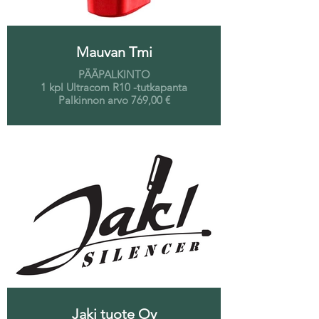
Mauvan Tmi
PÄÄPALKINTO
1 kpl Ultracom R10 -tutkapanta
Palkinnon arvo 769,00 €
Jaki tuote Oy