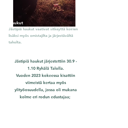
Haukut
Jästipiä haukut vaativat sitkeyttä koirien
lisäksi myös omistajilta ja järjestävältä
taholta.
Jästipiä haukut järjestettiin 30.9 -
1.10 Ryhälä Talolla.
Vuoden 2023 kokeessa kisattiin
viimeistä kertaa myös
ylityöosuudella, jossa oli mukana
kolme eri
rodun edustajaa;