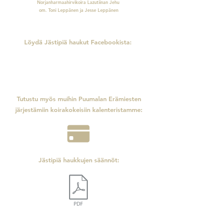
Norjanharmaahirvikoira Lazutiinan Jehu
om. Toni Leppänen ja Jesse Leppänen
Löydä Jästipiä haukut Facebookista:
Tutustu myös muihin Puumalan Erämiesten
järjestämiin koirakokeisiin kalenteristamme:
Jästipiä haukkujen säännöt: