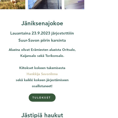
Jäniksenajokoe
Lauantaina
23.9.2023
järjestettiiin
Suur-Savon piirin karsinta
Alueina
olivat
Erämiesten alueista Oritsalo,
Kaijansalo sekä Torikonsalo.
Kiitokset kokeen tukemisesta
Hankki
ja Savonlinna
sekä kaikki kokeen järjestämiseen
os
allistuneet!
TULOKSET
Jästipiä haukut