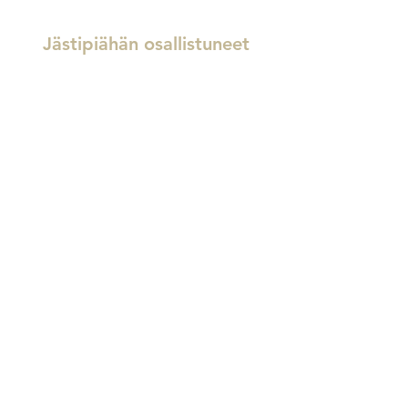
Jästipiähän osallistuneet